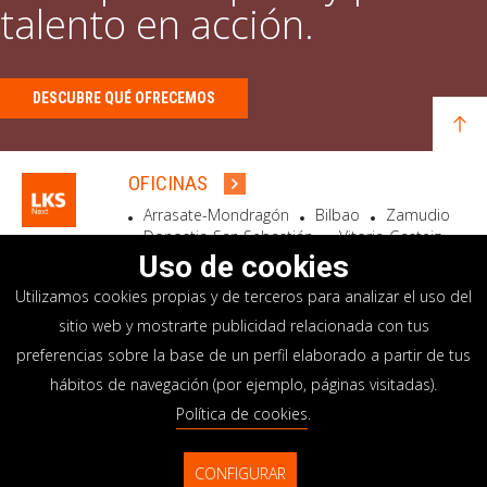
talento en acción.
DESCUBRE QUÉ OFRECEMOS
OFICINAS
Arrasate-Mondragón
Bilbao
Zamudio
Donostia-San Sebastián
Vitoria-Gasteiz
Madrid
El Astillero
Bidart
Uso de cookies
Utilizamos cookies propias y de terceros para analizar el uso del
SEDE SOCIAL
sitio web y mostrarte publicidad relacionada con tus
Goiru, 7 Arrasate-Mondragón
preferencias sobre la base de un perfil elaborado a partir de tus
CP 20500 GIPUZKOA – SPAIN
hábitos de navegación (por ejemplo, páginas visitadas).
+34 900 84 14 14
Política de cookies
.
info@lksnext.com
CONFIGURAR