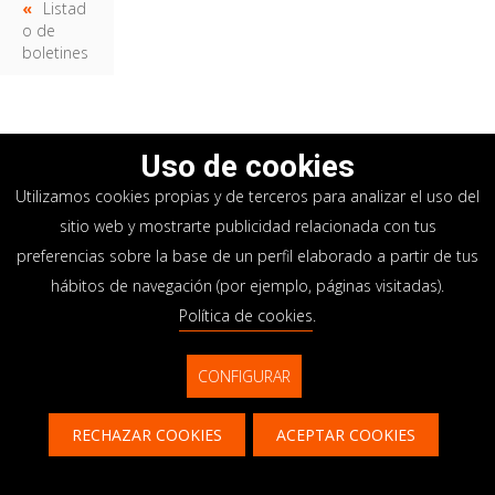
Listad
o de
boletines
Uso de cookies
Utilizamos cookies propias y de terceros para analizar el uso del
sitio web y mostrarte publicidad relacionada con tus
Diseña tu trayectoria
preferencias sobre la base de un perfil elaborado a partir de tus
profesional con nosotros.
hábitos de navegación (por ejemplo, páginas visitadas).
Política de cookies
.
Da el primer paso y pon tu
CONFIGURAR
talento en acción.
RECHAZAR COOKIES
ACEPTAR COOKIES
Contacto
CONTÁCTANOS