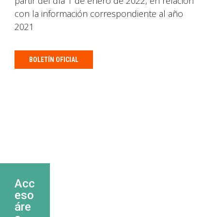
partir del día 1 de enero de 2022, en relación
con la información correspondiente al año
2021
BOLETÍN OFICIAL
Acc
eso
áre