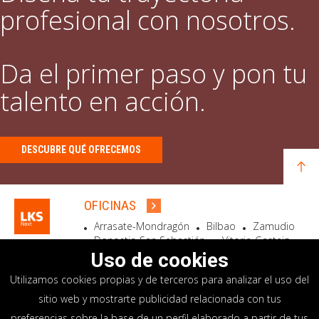
profesional con nosotros.
Da el primer paso y pon tu
talento en acción.
DESCUBRE QUÉ OFRECEMOS
OFICINAS
Arrasate-Mondragón
Bilbao
Zamudio
Donostia-San Sebastián
Vitoria-Gasteiz
Madrid
El Astillero
Bidart
Uso de cookies
Utilizamos cookies propias y de terceros para analizar el uso del
SEDE SOCIAL
sitio web y mostrarte publicidad relacionada con tus
Goiru, 7 Arrasate-Mondragón
preferencias sobre la base de un perfil elaborado a partir de tus