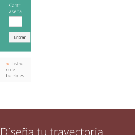
Contr
aseña
Entrar
Listad
o de
boletines
Diseña tu trayectoria