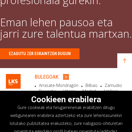
profesionala gurekin.
Eman lehen pausoa eta
jarri zure talentua martxan.
EZAGUTU ZER ESKAINTZEN DUGUN
BULEGOAK
Arrasate-Mondragón
Bilbao
Zamudio
Donostia
Vitoria
Madrid
Astillero
Bidart
Cookieen erabilera
Gure cookieak eta hirugarrenenak erabiltzen ditugu
EGOITZA SOZIALA
webgunearen erabilera aztertzeko eta zure lehentasunekin
Goiru, 7 Arrasate-Mondragón
lotutako publizitatea erakusteko, zure nabigazio-ohituretan
CP 20500 GIPUZKOA – SPAIN
oinarrituta egindako profil batean oinarrituta (adibidez,