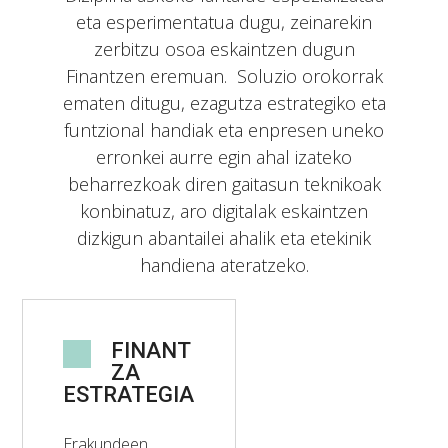
eta esperimentatua dugu, zeinarekin
zerbitzu osoa eskaintzen dugun
Finantzen eremuan. Soluzio orokorrak
ematen ditugu, ezagutza estrategiko eta
funtzional handiak eta enpresen uneko
erronkei aurre egin ahal izateko
beharrezkoak diren gaitasun teknikoak
konbinatuz, aro digitalak eskaintzen
dizkigun abantailei ahalik eta etekinik
handiena ateratzeko.
FINANT
ZA
ESTRATEGIA
Erakundeen