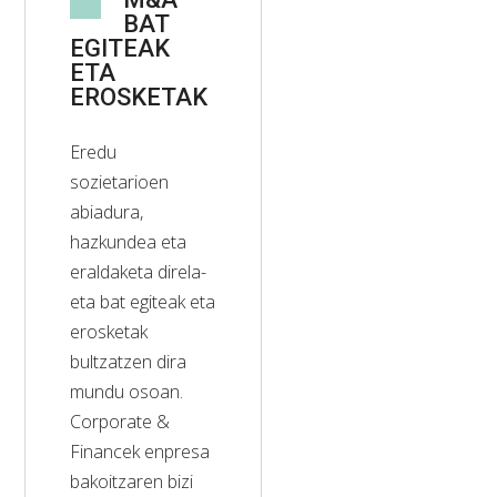
BAT
EGITEAK
ETA
EROSKETAK
Eredu
sozietarioen
abiadura,
hazkundea eta
eraldaketa direla-
eta bat egiteak eta
erosketak
bultzatzen dira
mundu osoan.
Corporate &
Financek enpresa
bakoitzaren bizi