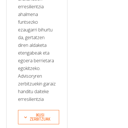
erresilientzia
ahalmena
funtsezko
ezaugarri bihurtu
da, gertatzen
diren aldaketa
etengabeak eta
egoera berrietara
egokitzeko.
Advisoryren
zerbitzuekin garaiz
handitu daiteke
erresilientzia
IKUSI
ZERBITZUAK