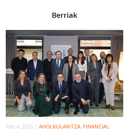
Berriak
Abe 4, 2025
|
AHOLKULARITZA
,
FINANCIAL