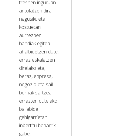
tresnen inguruan
antolatzen dira
nagusiki, eta
kostuetan
aurrezpen
handiak egitea
ahalbidetzen dute,
erraz eskalatzen
direlako eta,
beraz, enpresa,
negozio eta sail
berriak sartzea
errazten dutelako,
baliabide
gehigarrietan
inbertitu beharrik
gabe.