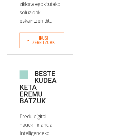
ziklora egokitutako
soluzioak
eskaintzen ditu.
IKUSI
ZERBITZUAK
BESTE
KUDEA
KETA
EREMU
BATZUK
Eredu digital
hauek Financial
Intelligenceko