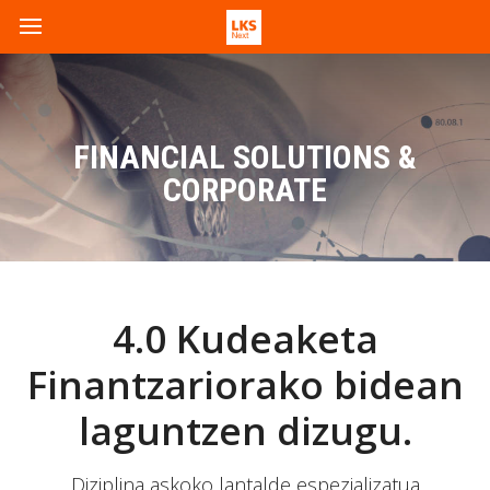
FINANCIAL SOLUTIONS &
CORPORATE
4.0 Kudeaketa
Finantzariorako bidean
laguntzen dizugu.
Diziplina askoko lantalde espezializatua