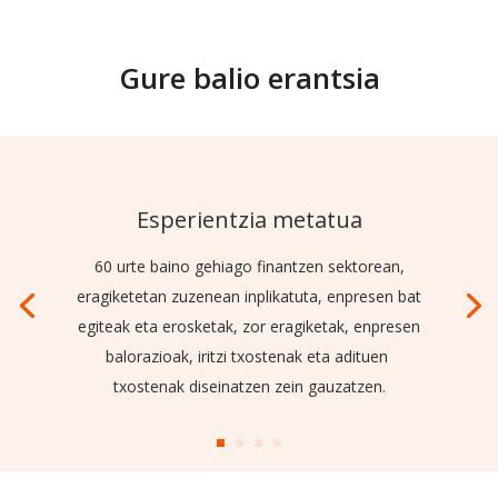
Gure balio erantsia
Esperientzia metatua
60 urte baino gehiago finantzen sektorean,
eragiketetan zuzenean inplikatuta, enpresen bat
egiteak eta erosketak, zor eragiketak, enpresen
balorazioak, iritzi txostenak eta adituen
txostenak diseinatzen zein gauzatzen.