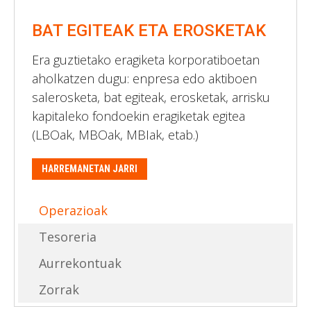
BAT EGITEAK ETA EROSKETAK
Era guztietako eragiketa korporatiboetan
aholkatzen dugu: enpresa edo aktiboen
salerosketa, bat egiteak, erosketak, arrisku
kapitaleko fondoekin eragiketak egitea
(LBOak, MBOak, MBIak, etab.)
HARREMANETAN JARRI
Operazioak
Tesoreria
Aurrekontuak
Zorrak