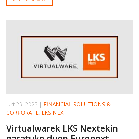
Urt 29, 2025
|
FINANCIAL SOLUTIONS &
CORPORATE
,
LKS NEXT
Virtualwarek LKS Nextekin
garatuko duen Euronext