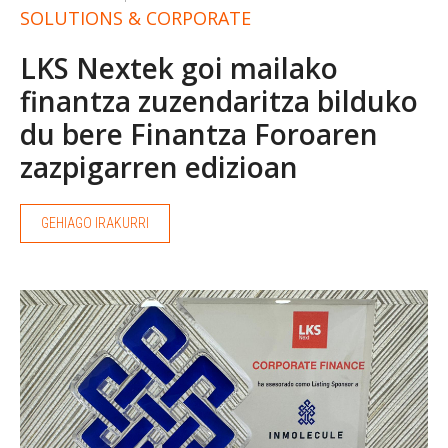
SOLUTIONS & CORPORATE
LKS Nextek goi mailako
finantza zuzendaritza bilduko
du bere Finantza Foroaren
zazpigarren edizioan
GEHIAGO IRAKURRI