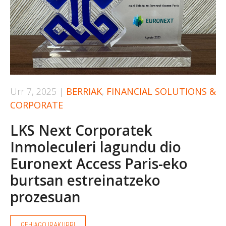
Urr 7, 2025
|
BERRIAK
,
FINANCIAL SOLUTIONS &
CORPORATE
LKS Next Corporatek
Inmoleculeri lagundu dio
Euronext Access Paris-eko
burtsan estreinatzeko
prozesuan
GEHIAGO IRAKURRI