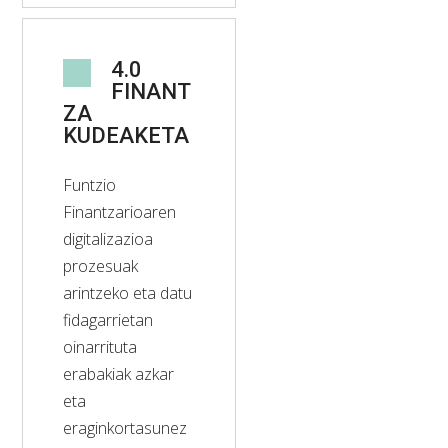
4.0
FINANT
ZA
KUDEAKETA
Funtzio
Finantzarioaren
digitalizazioa
prozesuak
arintzeko eta datu
fidagarrietan
oinarrituta
erabakiak azkar
eta
eraginkortasunez