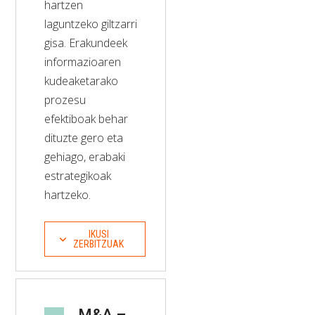
hartzen
laguntzeko giltzarri
gisa. Erakundeek
informazioaren
kudeaketarako
prozesu
efektiboak behar
dituzte gero eta
gehiago, erabaki
estrategikoak
hartzeko.
IKUSI
ZERBITZUAK
M&A –