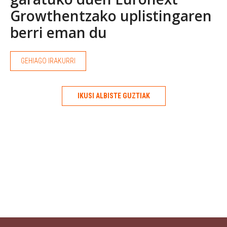
Growthentzako uplistingaren
berri eman du
GEHIAGO IRAKURRI
IKUSI ALBISTE GUZTIAK