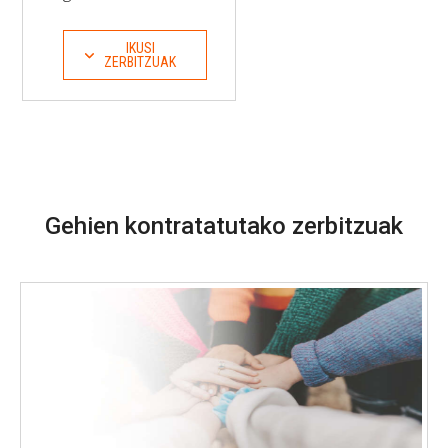
IKUSI
ZERBITZUAK
Gehien kontratatutako zerbitzuak