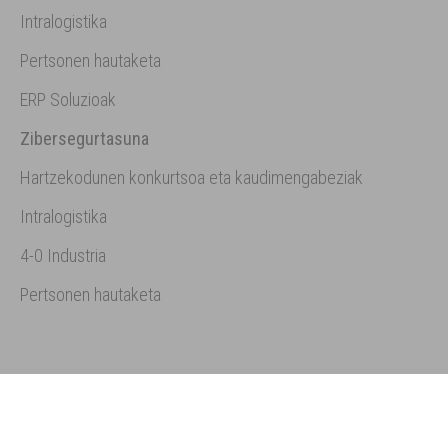
Intralogistika
Pertsonen hautaketa
ERP Soluzioak
Zibersegurtasuna
Hartzekodunen konkurtsoa eta kaudimengabeziak
Intralogistika
4-0 Industria
Pertsonen hautaketa