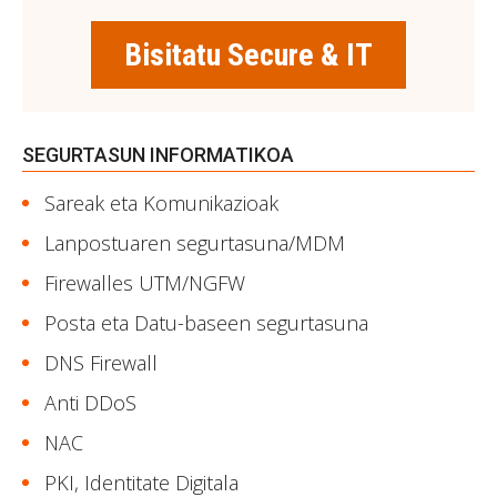
Bisitatu Secure & IT
SEGURTASUN INFORMATIKOA
Sareak eta Komunikazioak
Lanpostuaren segurtasuna/MDM
Firewalles UTM/NGFW
Posta eta Datu-baseen segurtasuna
DNS Firewall
Anti DDoS
NAC
PKI, Identitate Digitala