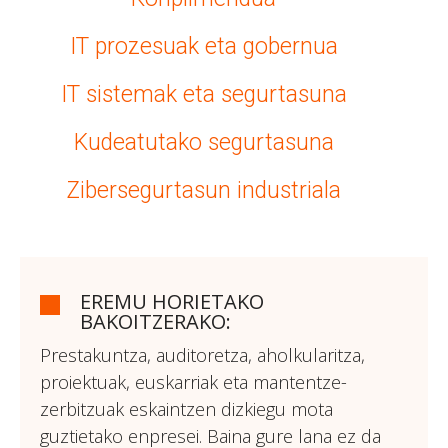
IT prozesuak eta gobernua
IT sistemak eta segurtasuna
Kudeatutako segurtasuna
Zibersegurtasun industriala
EREMU HORIETAKO
BAKOITZERAKO:
Prestakuntza, auditoretza, aholkularitza,
proiektuak, euskarriak eta mantentze-
zerbitzuak eskaintzen dizkiegu mota
guztietako enpresei. Baina gure lana ez da