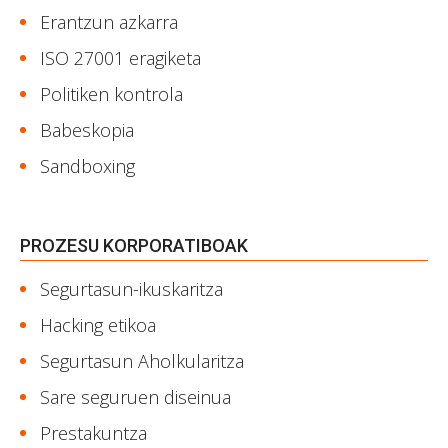
Erantzun azkarra
ISO 27001 eragiketa
Politiken kontrola
Babeskopia
Sandboxing
PROZESU KORPORATIBOAK
Segurtasun-ikuskaritza
Hacking etikoa
Segurtasun Aholkularitza
Sare seguruen diseinua
Prestakuntza