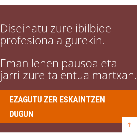
Diseinatu zure ibilbide
profesionala gurekin.
Eman lehen pausoa eta
jarri zure talentua martxan.
EZAGUTU ZER ESKAINTZEN
DUGUN