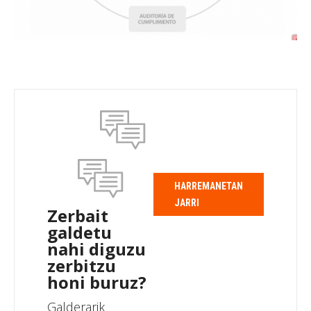
HARREMANETAN
JARRI
Zerbait
galdetu
nahi diguzu
zerbitzu
honi buruz?
Galderarik