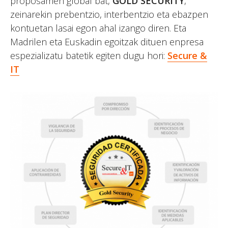
proposamen global bat,
GOLD SECURITY
,
zeinarekin prebentzio, interbentzio eta ebazpen
kontuetan lasai egon ahal izango diren. Eta
Madrilen eta Euskadin egoitzak dituen enpresa
espezializatu batetik egiten dugu hori:
Secure
&
IT