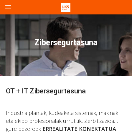
Zibersegurtasuna
OT + IT Zibersegurtasuna
Industria plantak, kudeaketa sistemak, makinak
eta ekipo profesionalak urrutitik, Zerbitizazioa…
gure bezeroek
ERREALITATE KONEKTATUA