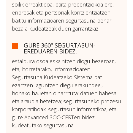
soilik erreaktiboa, baita prebentziokoa ere,
enpresak eta pertsonak kontzientziatzen
baititu informazioaren segurtasuna behar
bezala kudeatzeak duen garrantziaz.
GURE 360º SEGURTASUN-
EREDUAREN BIDEZ,
estaldura osoa eskaintzen diogu bezeroari,
eta, horretarako, Informazioaren
Segurtasuna Kudeatzeko Sistema bat
ezartzen laguntzen diegu erakundeei,
honako hauetan oinarrituta: datuen babesa
eta araudia betetzea; segurtasuneko prozesu
korporatiboak; segurtasun informatikoa; eta
gure Advanced SOC-CERTen bidez
kudeatutako segurtasuna.