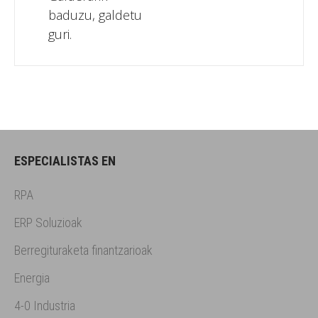
baduzu, galdetu
guri.
ESPECIALISTAS EN
RPA
ERP Soluzioak
Berregituraketa finantzarioak
Energia
4-0 Industria