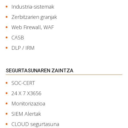
Industria-sistemak
Zerbitzarien granjak
Web Firewall, WAF
CASB
DLP / IRM
SEGURTASUNAREN ZAINTZA
SOC-CERT
24 X 7 X3656
Monitorizazioa
SIEM Alertak
CLOUD segurtasuna