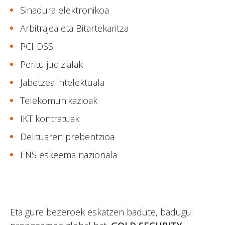
Sinadura elektronikoa
Arbitrajea eta Bitartekaritza
PCI-DSS
Peritu judizialak
Jabetzea intelektuala
Telekomunikazioak
IKT kontratuak
Delituaren prebentzioa
ENS eskeema nazionala
Eta gure bezeroek eskatzen badute, badugu