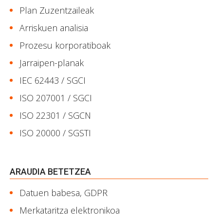
Plan Zuzentzaileak
Arriskuen analisia
Prozesu korporatiboak
Jarraipen-planak
IEC 62443 / SGCI
ISO 207001 / SGCI
ISO 22301 / SGCN
ISO 20000 / SGSTI
ARAUDIA BETETZEA
Datuen babesa, GDPR
Merkataritza elektronikoa