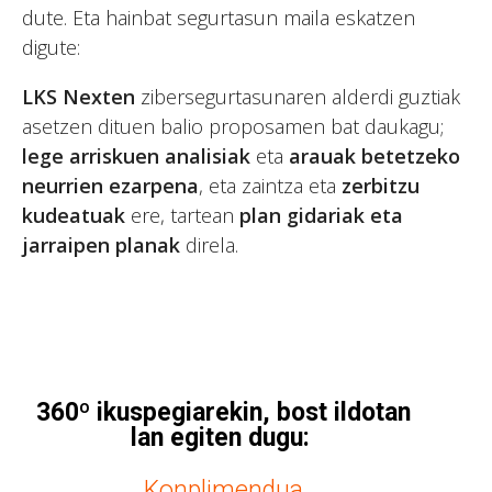
dute. Eta hainbat segurtasun maila eskatzen
digute:
LKS Nexten
zibersegurtasunaren alderdi guztiak
asetzen dituen balio proposamen bat daukagu;
lege arriskuen analisiak
eta
arauak betetzeko
neurrien ezarpena
, eta zaintza eta
zerbitzu
kudeatuak
ere, tartean
plan gidariak eta
jarraipen planak
direla.
360º ikuspegiarekin, bost ildotan
lan egiten dugu:
Konplimendua