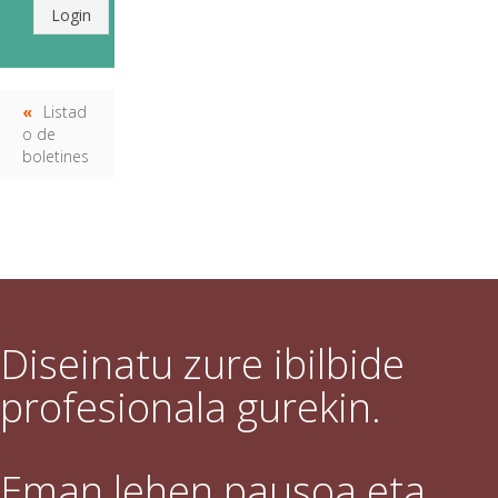
Login
Listad
o de
boletines
Diseinatu zure ibilbide
profesionala gurekin.
Eman lehen pausoa eta