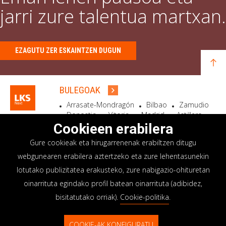
jarri zure talentua martxan.
EZAGUTU ZER ESKAINTZEN DUGUN
BULEGOAK
Arrasate-Mondragón
Bilbao
Zamudio
Donostia
Vitoria
Madrid
Astillero
Bidart
Cookieen erabilera
Gure cookieak eta hirugarrenenak erabiltzen ditugu
EGOITZA SOZIALA
webgunearen erabilera aztertzeko eta zure lehentasunekin
Goiru, 7 Arrasate-Mondragón
lotutako publizitatea erakusteko, zure nabigazio-ohituretan
CP 20500 GIPUZKOA – SPAIN
oinarrituta egindako profil batean oinarrituta (adibidez,
+34 900 84 14 14
bisitatutako orriak).
Cookie-politika
.
info@lksnext.com
COOKIE-AK KONFIGURATU