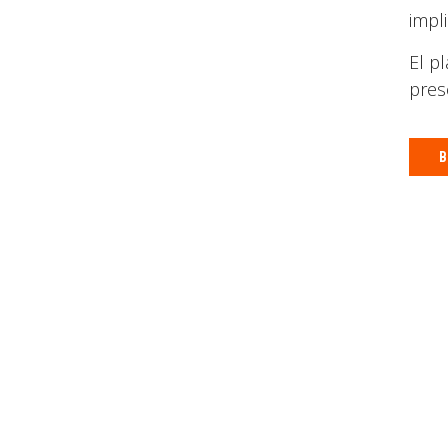
impl
El pl
pres
B