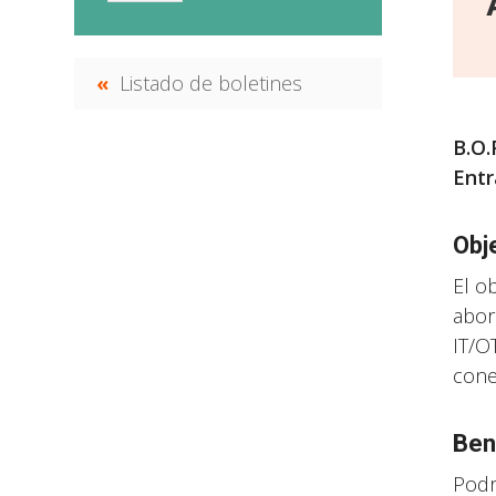
Listado de boletines
B.O.
Entr
Obj
El o
abor
IT/O
cone
Ben
Podr