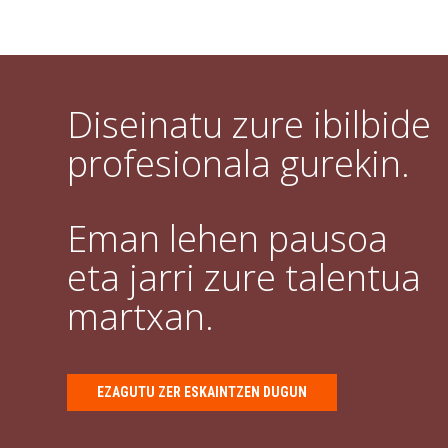
Diseinatu zure ibilbide
profesionala gurekin.
Eman lehen pausoa
eta jarri zure talentua
martxan.
EZAGUTU ZER ESKAINTZEN DUGUN