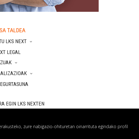
SA TALDEA
TU LKS NEXT
XT LEGAL
TZUAK
IALIZAZIOAK
SEGURTASUNA
RA EGIN LKS NEXTEN
rakusteko, zure nabigazio-ohituretan oinarrituta egindako profil
 sistema