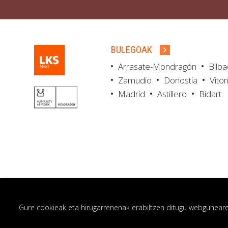
BULEGOAK
Arrasate-Mondragón
Bilb
Zamudio
Donostia
Vitor
Madrid
Astillero
Bidart
Gure cookieak eta hirugarrenenak erabiltzen ditugu webgunearen 
© LKS Next 2026
Lege oharra
Pribatut