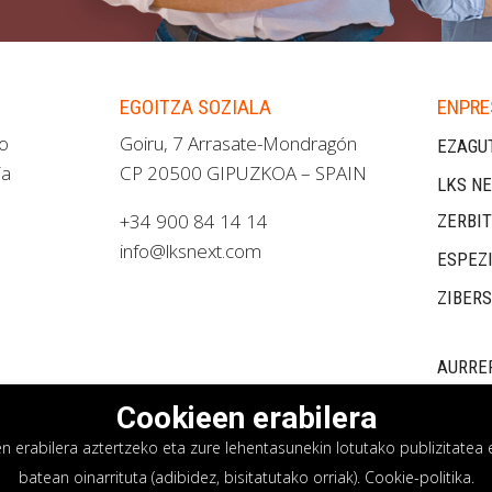
EGOITZA SOZIALA
ENPRE
ao
Goiru, 7 Arrasate-Mondragón
EZAGU
ia
CP 20500 GIPUZKOA – SPAIN
LKS NE
+34 900 84 14 14
ZERBI
info@lksnext.com
ESPEZ
ZIBER
AURRE
Cookieen erabilera
erabilera aztertzeko eta zure lehentasunekin lotutako publizitatea e
batean oinarrituta (adibidez, bisitatutako orriak).
Cookie-politika
.
asun politika
Cookieen politika
Barne informazio