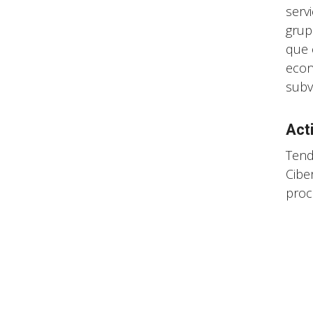
serv
grup
que 
econ
subv
Act
Tend
Cibe
proce