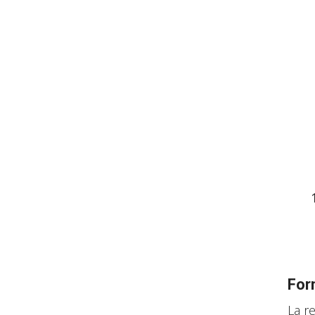
For
La r