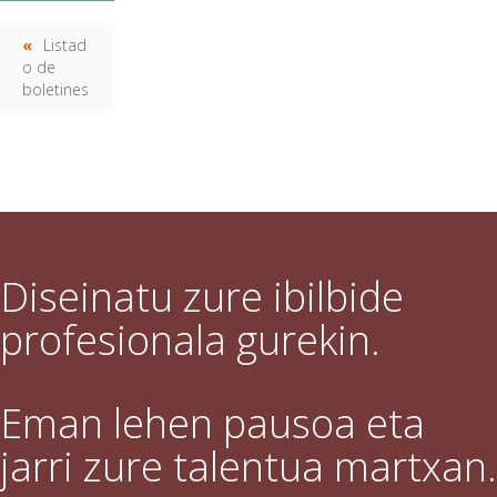
Listad
o de
boletines
Diseinatu zure ibilbide
profesionala gurekin.
Eman lehen pausoa eta
jarri zure talentua martxan.