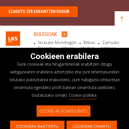
EZAGUTU ZER ESKAINTZEN DUGUN
BULEGOAK
Arrasate-Mondragón
Bilbao
Zamudio
Donostia
Vitoria
Madrid
Astillero
Bidart
Cookieen erabilera
Gure cookieak eta hirugarrenenak erabiltzen ditugu
EGOITZA SOZIALA
webgunearen erabilera aztertzeko eta zure lehentasunekin
Goiru, 7 Arrasate-Mondragón
lotutako publizitatea erakusteko, zure nabigazio-ohituretan
CP 20500 GIPUZKOA – SPAIN
oinarrituta egindako profil batean oinarrituta (adibidez,
+34 900 84 14 14
bisitatutako orriak).
Cookie-politika
.
info@lksnext.com
COOKIE-AK KONFIGURATU
Lege oharra
Pribatutasun politika
© LKS Next 2026
Cookieen politika
Barne informazio sistema
COOKIEAK BAZTERTU
COOKIEAK ONARTU