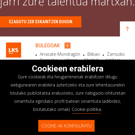
jarri zure talentua martxan.
EZAGUTU ZER ESKAINTZEN DUGUN
BULEGOAK
Arrasate-Mondragón
Bilbao
Zamudio
Donostia
Vitoria
Madrid
Astillero
Bidart
Cookieen erabilera
Gure cookieak eta hirugarrenenak erabiltzen ditugu
EGOITZA SOZIALA
webgunearen erabilera aztertzeko eta zure lehentasunekin
Goiru, 7 Arrasate-Mondragón
lotutako publizitatea erakusteko, zure nabigazio-ohituretan
CP 20500 GIPUZKOA – SPAIN
oinarrituta egindako profil batean oinarrituta (adibidez,
+34 900 84 14 14
bisitatutako orriak).
Cookie-politika
.
info@lksnext.com
COOKIE-AK KONFIGURATU
Lege oharra
Pribatutasun politika
© LKS Next 2026