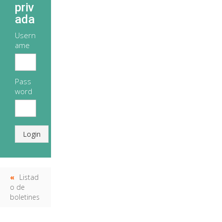
priv
ada
Usern
ame
Pass
word
Login
Listad
o de
boletines