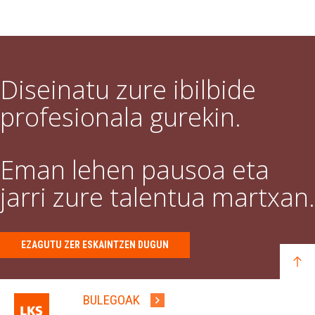
Diseinatu zure ibilbide
profesionala gurekin.
Eman lehen pausoa eta
jarri zure talentua martxan.
EZAGUTU ZER ESKAINTZEN DUGUN
BULEGOAK