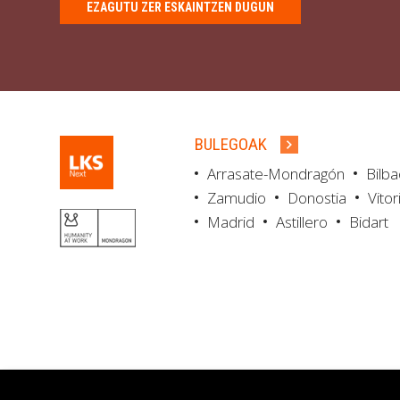
EZAGUTU ZER ESKAINTZEN DUGUN
BULEGOAK
Arrasate-Mondragón
Bilb
Zamudio
Donostia
Vitor
Madrid
Astillero
Bidart