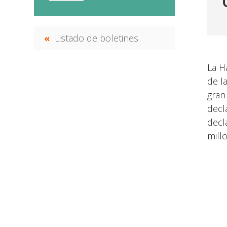
Listado de boletines
La H
de l
gran
decl
decl
mill