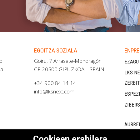
EGOITZA SOZIALA
ENPRE
ao
Goiru, 7 Arrasate-Mondragón
EZAGU
ia
CP 20500 GIPUZKOA – SPAIN
LKS NE
+34 900 84 14 14
ZERBI
info@lksnext.com
ESPEZ
ZIBER
AURRE
Cookieen erabilera