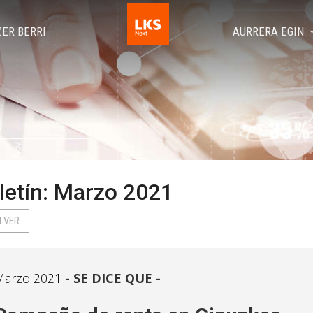
ZER BERRI
AURRERA EGIN
letín: Marzo 2021
LVER
Marzo 2021
SE DICE QUE -