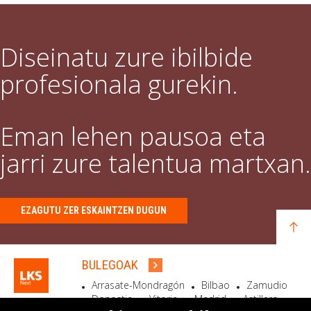
Diseinatu zure ibilbide
profesionala gurekin.
Eman lehen pausoa eta
jarri zure talentua martxan.
EZAGUTU ZER ESKAINTZEN DUGUN
BULEGOAK
Arrasate-Mondragón
Bilbao
Zamudio
Donostia
Vitoria
Madrid
Astillero