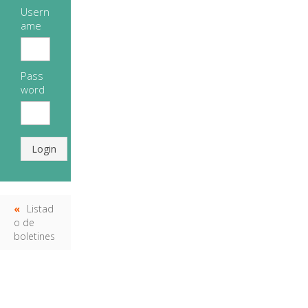
Usern
ame
Pass
word
Login
Listad
o de
boletines