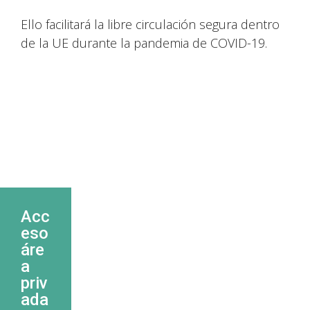
Ello facilitará la libre circulación segura dentro
de la UE durante la pandemia de COVID-19.
Acc
eso
áre
a
priv
ada