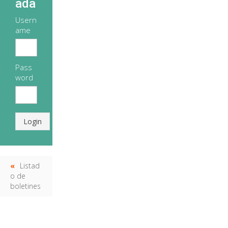
ada
Usern
ame
Pass
word
Login
Listad
o de
boletines