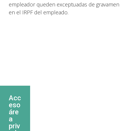
empleador queden exceptuadas de gravamen
en el IRPF del empleado.
Acc
eso
áre
a
priv