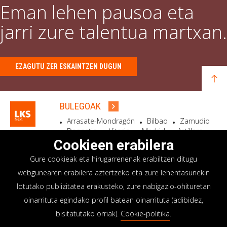
Eman lehen pausoa eta
jarri zure talentua martxan.
EZAGUTU ZER ESKAINTZEN DUGUN
BULEGOAK
Arrasate-Mondragón
Bilbao
Zamudio
Donostia
Vitoria
Madrid
Astillero
Bidart
Cookieen erabilera
Gure cookieak eta hirugarrenenak erabiltzen ditugu
EGOITZA SOZIALA
webgunearen erabilera aztertzeko eta zure lehentasunekin
Goiru, 7 Arrasate-Mondragón
lotutako publizitatea erakusteko, zure nabigazio-ohituretan
CP 20500 GIPUZKOA – SPAIN
oinarrituta egindako profil batean oinarrituta (adibidez,
+34 900 84 14 14
bisitatutako orriak).
Cookie-politika
.
info@lksnext.com