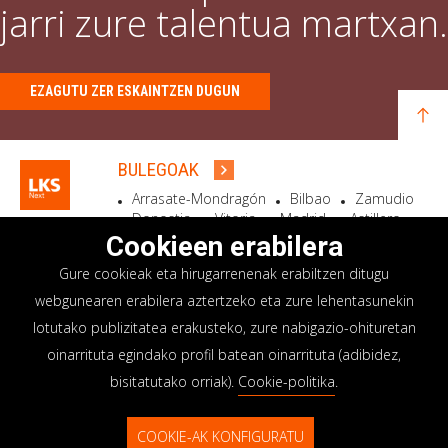
jarri zure talentua martxan.
EZAGUTU ZER ESKAINTZEN DUGUN
BULEGOAK
Arrasate-Mondragón
Bilbao
Zamudio
Donostia
Vitoria
Madrid
Astillero
Bidart
Cookieen erabilera
Gure cookieak eta hirugarrenenak erabiltzen ditugu
EGOITZA SOZIALA
webgunearen erabilera aztertzeko eta zure lehentasunekin
Goiru, 7 Arrasate-Mondragón
lotutako publizitatea erakusteko, zure nabigazio-ohituretan
CP 20500 GIPUZKOA – SPAIN
oinarrituta egindako profil batean oinarrituta (adibidez,
+34 900 84 14 14
bisitatutako orriak).
Cookie-politika
.
info@lksnext.com
COOKIE-AK KONFIGURATU