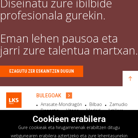
Diseinatu zure ibilbide
profesionala gurekin.
Eman lehen pausoa eta
jarri zure talentua martxan.
EZAGUTU ZER ESKAINTZEN DUGUN
BULEGOAK
Arrasate-Mondragón
Bilbao
Zamudio
Donostia
Vitoria
Madrid
Astillero
Bidart
Cookieen erabilera
Gure cookieak eta hirugarrenenak erabiltzen ditugu
EGOITZA SOZIALA
webgunearen erabilera aztertzeko eta zure lehentasunekin