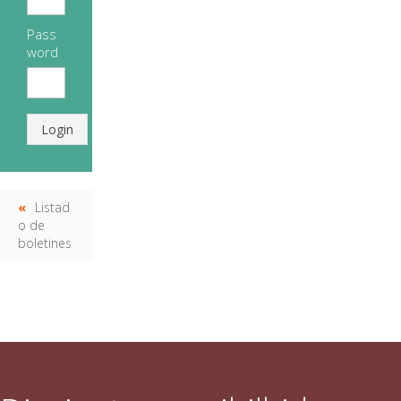
Pass
word
Login
Listad
o de
boletines