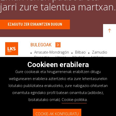
jarri zure talentua martxan.
EZAGUTU ZER ESKAINTZEN DUGUN
BULEGOAK
Arrasate-Mondragón
Bilbao
Zamudio
Donostia
Vitoria
Madrid
Astillero
Bidart
Cookieen erabilera
Gure cookieak eta hirugarrenenak erabiltzen ditugu
EGOITZA SOZIALA
webgunearen erabilera aztertzeko eta zure lehentasunekin
Goiru, 7 Arrasate-Mondragón
lotutako publizitatea erakusteko, zure nabigazio-ohituretan
CP 20500 GIPUZKOA – SPAIN
oinarrituta egindako profil batean oinarrituta (adibidez,
+34 900 84 14 14
bisitatutako orriak).
Cookie-politika
.
info@lksnext.com
COOKIE-AK KONFIGURATU