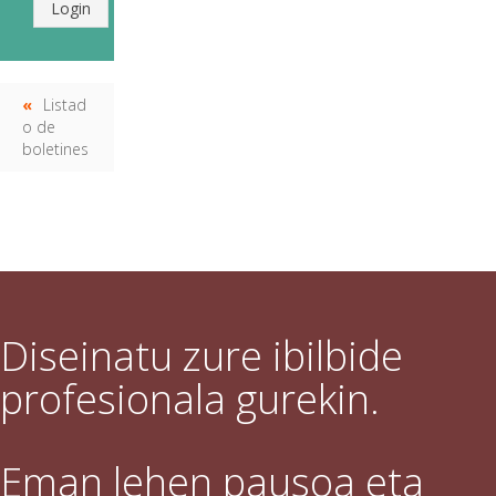
Login
Listad
o de
boletines
Diseinatu zure ibilbide
profesionala gurekin.
Eman lehen pausoa eta