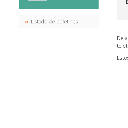
Listado de boletines
De a
tele
Esto