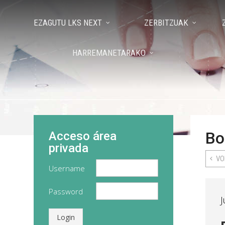
EZAGUTU LKS NEXT
ZERBITZUAK
HARREMANETARAKO
Bo
Acceso área
privada
VO
Username
Password
J
Login