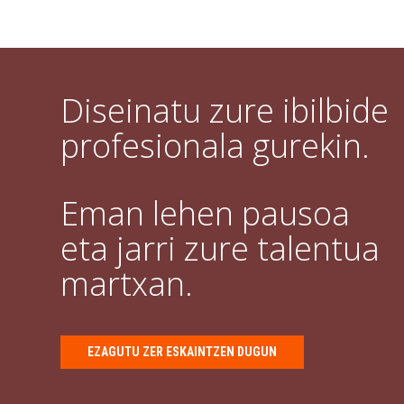
Diseinatu zure ibilbide
profesionala gurekin.
Eman lehen pausoa
eta jarri zure talentua
martxan.
EZAGUTU ZER ESKAINTZEN DUGUN