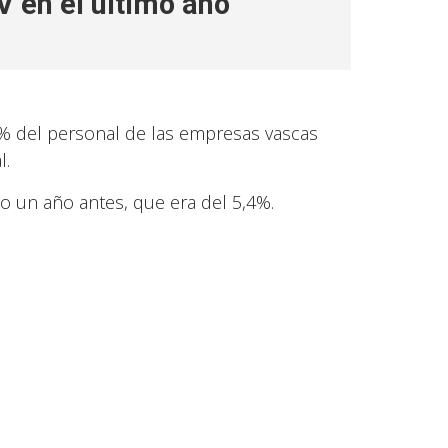
V en el ultimo año
% del personal de las empresas vascas
l.
o un año antes, que era del 5,4%.