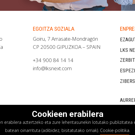
EGOITZA SOZIALA
ENPRE
ao
Goiru, 7 Arrasate-Mondragón
EZAGU
ia
CP 20500 GIPUZKOA – SPAIN
LKS NE
+34 900 84 14 14
ZERBI
info@lksnext.com
ESPEZ
ZIBER
AURRE
Cookieen erabilera
erabilera aztertzeko eta zure lehentasunekin lotutako publizitatea e
batean oinarrituta (adibidez, bisitatutako orriak).
Cookie-politika
.
asun politika
Cookieen politika
Barne informazio