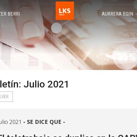
ZER BERRI
AURRERA EGIN
letín: Julio 2021
LVER
ulio 2021
SE DICE QUE -