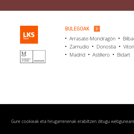
BULEGOAK
Arrasate-Mondragón
Bilb
Zamudio
Donostia
Vitor
Madrid
Astillero
Bidart
Gure cookieak eta hirugarrenenak erabiltzen ditugu webgunearen 
© LKS Next 2026
Lege oharra
Pribatut