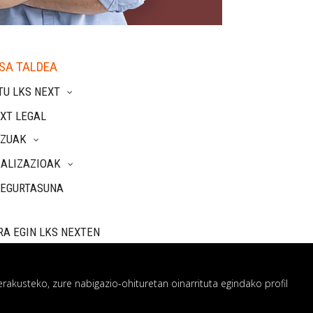
SA TALDEA
TU LKS NEXT
XT LEGAL
TZUAK
IALIZAZIOAK
SEGURTASUNA
RA EGIN LKS NEXTEN
rakusteko, zure nabigazio-ohituretan oinarrituta egindako profil
 sistema