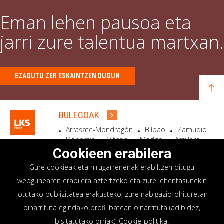
Eman lehen pausoa eta
jarri zure talentua martxan.
EZAGUTU ZER ESKAINTZEN DUGUN
BULEGOAK
Arrasate-Mondragón
Bilbao
Zamudio
Donostia
Vitoria
Madrid
Astillero
Bidart
Cookieen erabilera
Gure cookieak eta hirugarrenenak erabiltzen ditugu
EGOITZA SOZIALA
webgunearen erabilera aztertzeko eta zure lehentasunekin
Goiru, 7 Arrasate-Mondragón
lotutako publizitatea erakusteko, zure nabigazio-ohituretan
CP 20500 GIPUZKOA – SPAIN
oinarrituta egindako profil batean oinarrituta (adibidez,
+34 900 84 14 14
bisitatutako orriak).
Cookie-politika
.