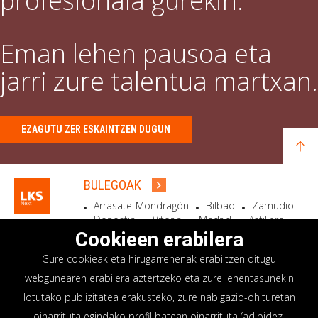
profesionala gurekin.
Eman lehen pausoa eta
jarri zure talentua martxan.
EZAGUTU ZER ESKAINTZEN DUGUN
BULEGOAK
Arrasate-Mondragón
Bilbao
Zamudio
Donostia
Vitoria
Madrid
Astillero
Bidart
Cookieen erabilera
Gure cookieak eta hirugarrenenak erabiltzen ditugu
EGOITZA SOZIALA
webgunearen erabilera aztertzeko eta zure lehentasunekin
Goiru, 7 Arrasate-Mondragón
lotutako publizitatea erakusteko, zure nabigazio-ohituretan
CP 20500 GIPUZKOA – SPAIN
oinarrituta egindako profil batean oinarrituta (adibidez,