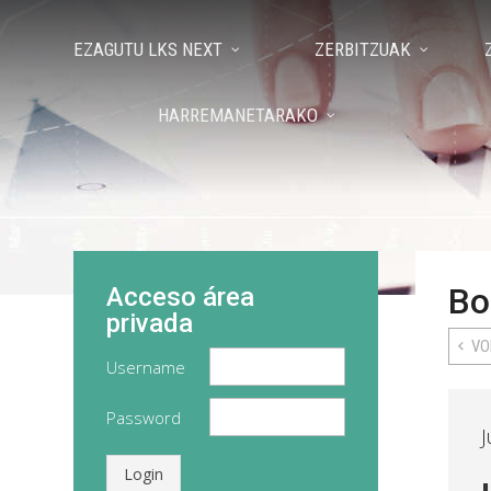
EZAGUTU LKS NEXT
ZERBITZUAK
HARREMANETARAKO
Bo
Acceso área
privada
VO
Username
Password
J
Login