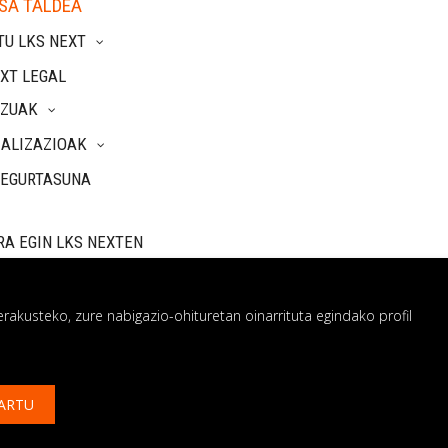
SA TALDEA
TU LKS NEXT
XT LEGAL
TZUAK
IALIZAZIOAK
SEGURTASUNA
RA EGIN LKS NEXTEN
rakusteko, zure nabigazio-ohituretan oinarrituta egindako profil
 sistema
ARTU
uzu?
HARREMANETAN JARRI