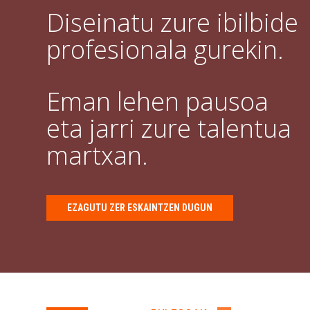
Diseinatu zure ibilbide
profesionala gurekin.
Eman lehen pausoa
eta jarri zure talentua
martxan.
EZAGUTU ZER ESKAINTZEN DUGUN