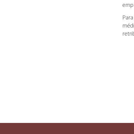
empl
Para
médi
retr