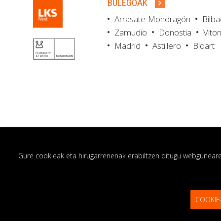
BULEGOAK
Arrasate-Mondragón
Bilb
Zamudio
Donostia
Vitor
Madrid
Astillero
Bidart
Gure cookieak eta hirugarrenenak erabiltzen ditugu webgunearen 
© LKS Next 2026
Lege oharra
Pribatut
COOKIE
Kontaktoa