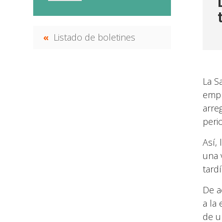
Listado de boletines
La S
empr
arre
peri
Así,
una 
tard
De a
a la
de un