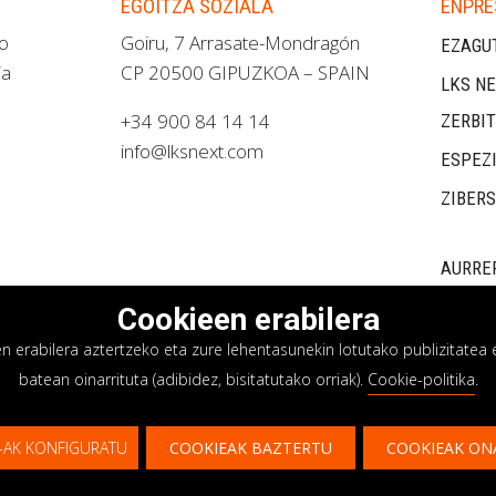
EGOITZA SOZIALA
ENPRE
ao
Goiru, 7 Arrasate-Mondragón
EZAGU
ia
CP 20500 GIPUZKOA – SPAIN
LKS NE
+34 900 84 14 14
ZERBI
info@lksnext.com
ESPEZ
ZIBER
AURRE
Cookieen erabilera
erabilera aztertzeko eta zure lehentasunekin lotutako publizitatea e
batean oinarrituta (adibidez, bisitatutako orriak).
Cookie-politika
.
asun politika
Cookieen politika
Barne informazio
-AK KONFIGURATU
COOKIEAK BAZTERTU
COOKIEAK ON
Gure zerbitzuari buruz informazio gehiago nahi d