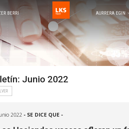
ZER BERRI
AURRERA EGIN
letín: Junio 2022
LVER
unio 2022
SE DICE QUE -