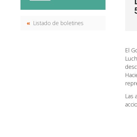
Listado de boletines
El G
Luch
desc
Haci
repr
Las 
acci