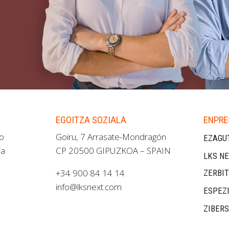
EGOITZA SOZIALA
ENPRE
ao
Goiru, 7 Arrasate-Mondragón
EZAGU
ia
CP 20500 GIPUZKOA – SPAIN
LKS NE
+34 900 84 14 14
ZERBI
info@lksnext.com
ESPEZ
ZIBER