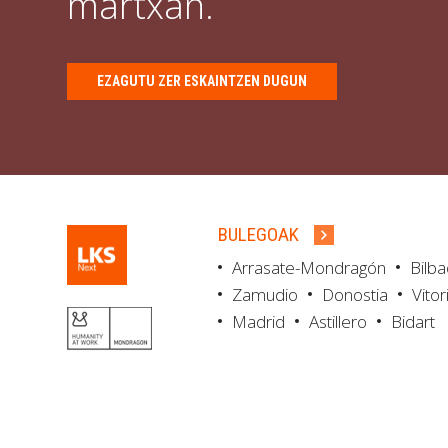
martxan.
EZAGUTU ZER ESKAINTZEN DUGUN
BULEGOAK
Arrasate-Mondragón
Bilb
Zamudio
Donostia
Vitor
Madrid
Astillero
Bidart