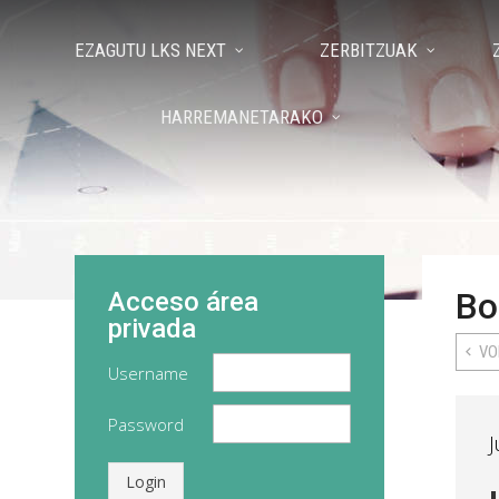
EZAGUTU LKS NEXT
ZERBITZUAK
HARREMANETARAKO
Bo
Acceso área
privada
VO
Username
Password
J
Login