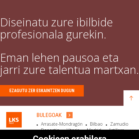
Diseinatu zure ibilbide
profesionala gurekin.
Eman lehen pausoa eta
jarri zure talentua martxan.
EZAGUTU ZER ESKAINTZEN DUGUN
BULEGOAK
Arrasate-Mondragón
Bilbao
Zamudio
Donostia
Vitoria
Madrid
Astillero
Bidart
Cookieen erabilera