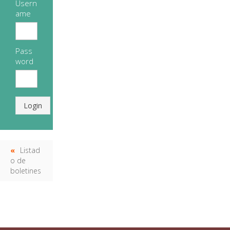
Usern
ame
Pass
word
Login
Listad
o de
boletines