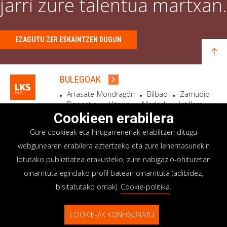
jarri zure talentua martxan.
EZAGUTU ZER ESKAINTZEN DUGUN
BULEGOAK
Arrasate-Mondragón
Bilbao
Zamudio
Donostia
Vitoria
Madrid
Astillero
Bidart
Cookieen erabilera
Gure cookieak eta hirugarrenenak erabiltzen ditugu
EGOITZA SOZIALA
webgunearen erabilera aztertzeko eta zure lehentasunekin
Goiru, 7 Arrasate-Mondragón
lotutako publizitatea erakusteko, zure nabigazio-ohituretan
CP 20500 GIPUZKOA – SPAIN
oinarrituta egindako profil batean oinarrituta (adibidez,
+34 900 84 14 14
bisitatutako orriak).
Cookie-politika
.
info@lksnext.com
COOKIE-AK KONFIGURATU
Lege oharra
Pribatutasun politika
© LKS Next 2026