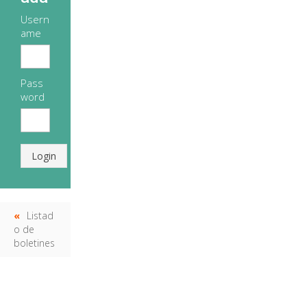
Usern
ame
Pass
word
Login
Listad
o de
boletines