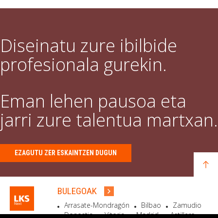
Diseinatu zure ibilbide
profesionala gurekin.
Eman lehen pausoa eta
jarri zure talentua martxan.
EZAGUTU ZER ESKAINTZEN DUGUN
BULEGOAK
Arrasate-Mondragón
Bilbao
Zamudio
Donostia
Vitoria
Madrid
Astillero