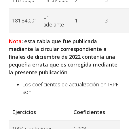
116.500,01
181.840,00
2
5
En
181.840,01
1
3
adelante
Nota
: esta tabla que fue publicada
mediante la circular correspondiente a
finales de diciembre de 2022 contenía una
pequeña errata que es corregida mediante
la presente publicación.
Los coeficientes de actualización en IRPF
son:
Ejercicios
Coeficientes
1994 y anteriores
1,908