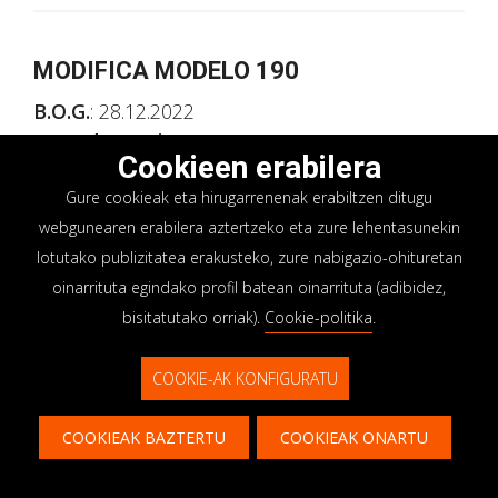
MODIFICA MODELO 190
B.O.G.
: 28.12.2022
Entrada en vigor
: 28.12.2022
Cookieen erabilera
Efectos
: declaraciones informativas
Gure cookieak eta hirugarrenenak erabiltzen ditugu
correspondientes al ejercicio 2022, que se
webgunearen erabilera aztertzeko eta zure lehentasunekin
presentarán a partir de 2023
lotutako publizitatea erakusteko, zure nabigazio-ohituretan
oinarrituta egindako profil batean oinarrituta (adibidez,
BOLETÍN OFICIAL
bisitatutako orriak).
Cookie-politika
.
COOKIE-AK KONFIGURATU
COOKIEAK BAZTERTU
COOKIEAK ONARTU
Kontaktoa
HARREMANETAN JARRI