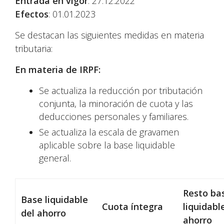
Entrada en vigor
: 27.12.2022
Efectos
: 01.01.2023
Se destacan las siguientes medidas en materia
tributaria:
En materia de IRPF:
Se actualiza la reducción por tributación
conjunta, la minoración de cuota y las
deducciones personales y familiares.
Se actualiza la escala de gravamen
aplicable sobre la base liquidable
general.
Resto ba
Base liquidable
Cuota íntegra
liquidabl
del ahorro
ahorro