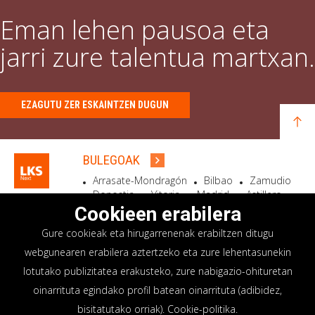
Eman lehen pausoa eta
jarri zure talentua martxan.
EZAGUTU ZER ESKAINTZEN DUGUN
BULEGOAK
Arrasate-Mondragón
Bilbao
Zamudio
Donostia
Vitoria
Madrid
Astillero
Bidart
Cookieen erabilera
Gure cookieak eta hirugarrenenak erabiltzen ditugu
EGOITZA SOZIALA
webgunearen erabilera aztertzeko eta zure lehentasunekin
Goiru, 7 Arrasate-Mondragón
lotutako publizitatea erakusteko, zure nabigazio-ohituretan
CP 20500 GIPUZKOA – SPAIN
oinarrituta egindako profil batean oinarrituta (adibidez,
+34 900 84 14 14
bisitatutako orriak).
Cookie-politika
.