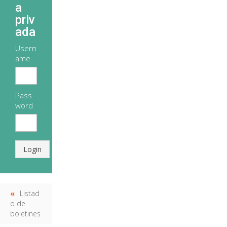
a
priv
ada
Usern
ame
Pass
word
Login
Listad
o de
boletines