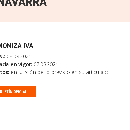
NAVARRA
ONIZA IVA
N.:
06.08.2021
ada en vigor:
07.08.2021
tos:
en función de lo previsto en su articulado
OLETÍN OFICIAL