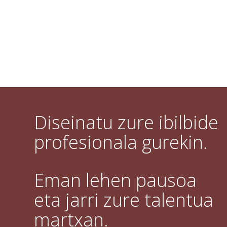
Diseinatu zure ibilbide
profesionala gurekin.
Eman lehen pausoa
eta jarri zure talentua
martxan.