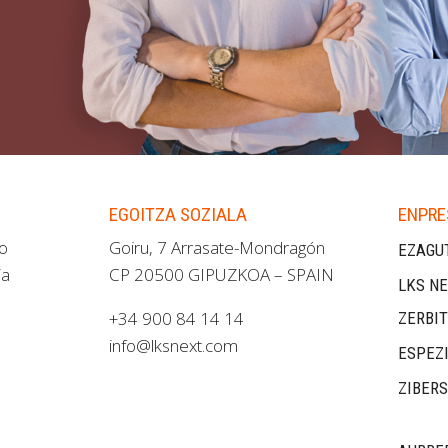
EGOITZA SOZIALA
ENPRE
ao
Goiru, 7 Arrasate-Mondragón
EZAGU
ia
CP 20500 GIPUZKOA – SPAIN
LKS NE
+34 900 84 14 14
ZERBI
info@lksnext.com
ESPEZ
ZIBER