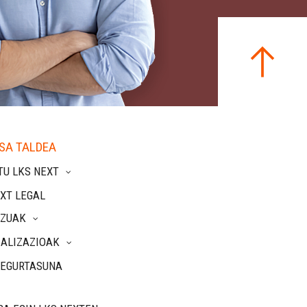
SA TALDEA
TU LKS NEXT
XT LEGAL
TZUAK
IALIZAZIOAK
SEGURTASUNA