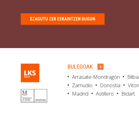
EZAGUTU ZER ESKAINTZEN DUGUN
BULEGOAK
Arrasate-Mondragón
Bilb
Zamudio
Donostia
Vitor
Madrid
Astillero
Bidart