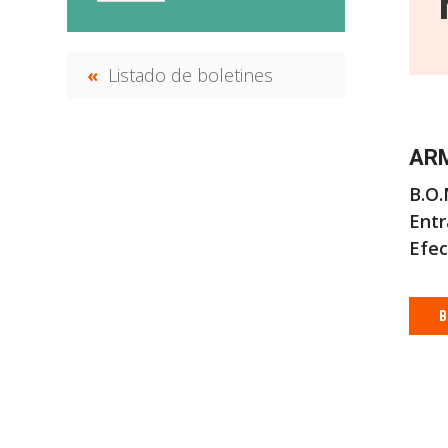
Listado de boletines
ARM
B.O.
Entr
Efec
B