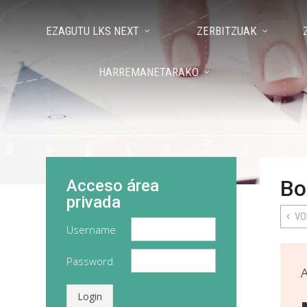
EZAGUTU LKS NEXT
ZERBITZUAK
HARREMANETARAKO
Bo
Acceso área
privada
VO
Username
Password
A
Login