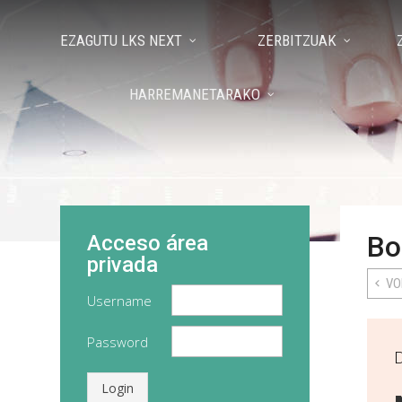
EZAGUTU LKS NEXT
ZERBITZUAK
HARREMANETARAKO
Bo
Acceso área
privada
VO
Username
Password
D
Login