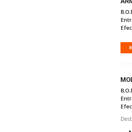
ARM
B.O.
Entr
Efec
B
MOD
B.O.
Entr
Efec
Dest