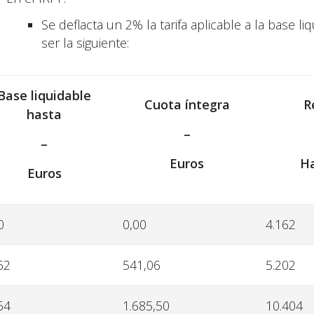
Se deflacta un 2% la tarifa aplicable a la base 
ser la siguiente:
Base liquidable
Cuota íntegra
R
hasta
–
–
Euros
Ha
Euros
0
0,00
4.162
62
541,06
5.202
64
1.685,50
10.404