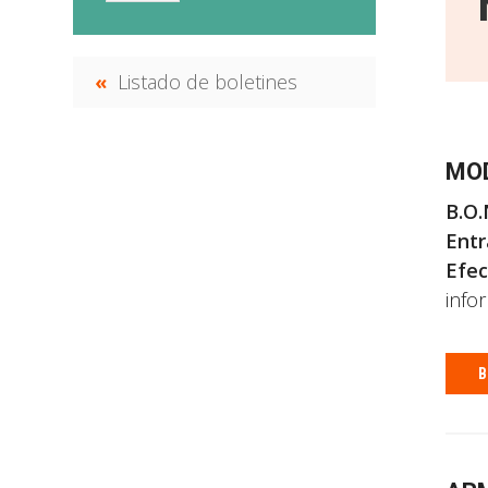
Listado de boletines
MOD
B.O.
Entr
Efec
info
B