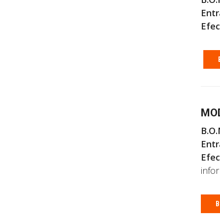
Entr
Efec
MOD
B.O.
Entr
Efec
info
B