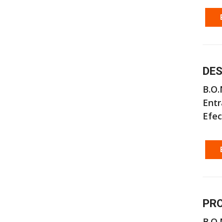
DES
B.O.
Entr
Efec
PRO
B.O.