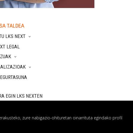
SA TALDEA
TU LKS NEXT
XT LEGAL
TZUAK
IALIZAZIOAK
SEGURTASUNA
RA EGIN LKS NEXTEN
rakusteko, zure nabigazio-ohituretan oinarrituta egindako profil
 sistema