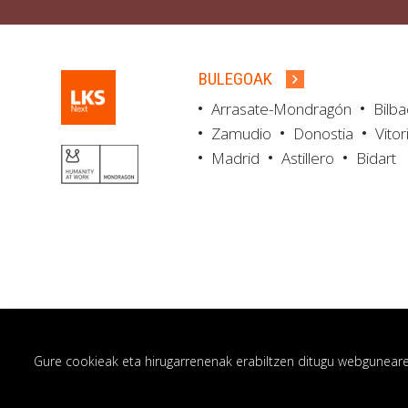
BULEGOAK
Arrasate-Mondragón
Bilb
Zamudio
Donostia
Vitor
Madrid
Astillero
Bidart
Gure cookieak eta hirugarrenenak erabiltzen ditugu webgunearen 
© LKS Next 2026
Lege oharra
Pribatut