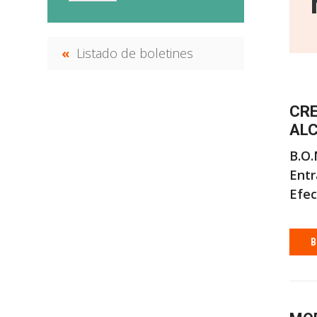
Listado de boletines
CRE
ALC
B.O.
Entr
Efec
B