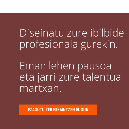
Diseinatu zure ibilbide
profesionala gurekin.
Eman lehen pausoa
eta jarri zure talentua
martxan.
EZAGUTU ZER ESKAINTZEN DUGUN