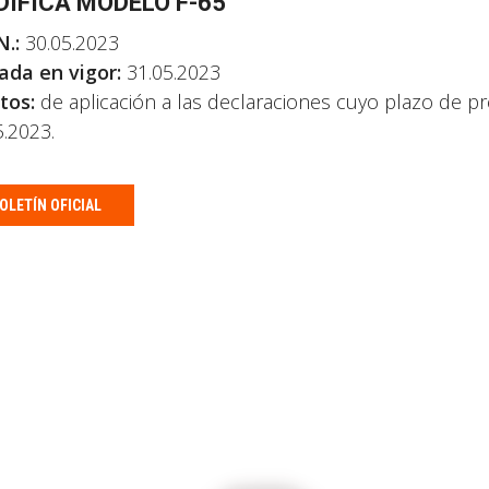
IFICA MODELO F-65
N.:
30.05.2023
ada en vigor:
31.05.2023
tos:
de aplicación a las declaraciones cuyo plazo de p
5.2023.
OLETÍN OFICIAL