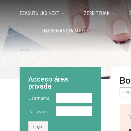
EZAGUTU LKS NEXT
ZERBITZUAK
HARREMANETARAKO
Bo
Acceso área
privada
VO
Username
Password
Login