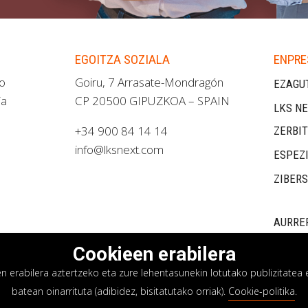
EGOITZA SOZIALA
ENPRE
ao
Goiru, 7 Arrasate-Mondragón
EZAGU
ia
CP 20500 GIPUZKOA – SPAIN
LKS NE
+34 900 84 14 14
ZERBI
info@lksnext.com
ESPEZ
ZIBER
AURRE
Cookieen erabilera
erabilera aztertzeko eta zure lehentasunekin lotutako publizitatea e
batean oinarrituta (adibidez, bisitatutako orriak).
Cookie-politika
.
asun politika
Cookieen politika
Barne informazio