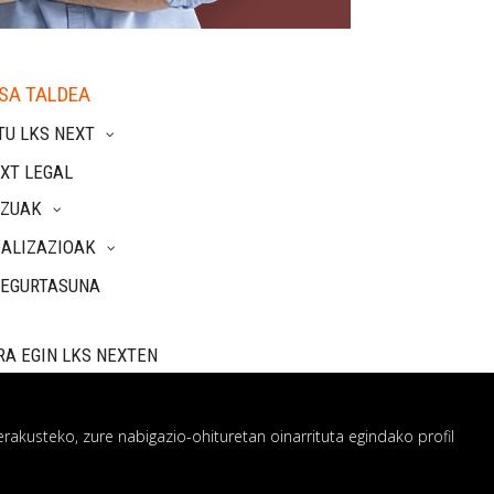
SA TALDEA
TU LKS NEXT
XT LEGAL
TZUAK
IALIZAZIOAK
SEGURTASUNA
RA EGIN LKS NEXTEN
rakusteko, zure nabigazio-ohituretan oinarrituta egindako profil
 sistema