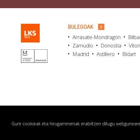
BULEGOAK
Arrasate-Mondragón
Bilb
Zamudio
Donostia
Vitor
Madrid
Astillero
Bidart
Gure cookieak eta hirugarrenenak erabiltzen ditugu webgunearen 
© LKS Next 2026
Lege oharra
Pribatut