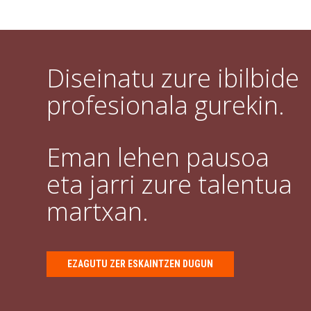
Diseinatu zure ibilbide
profesionala gurekin.
Eman lehen pausoa
eta jarri zure talentua
martxan.
EZAGUTU ZER ESKAINTZEN DUGUN