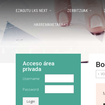
EZAGUTU LKS NEXT
ZERBITZUAK
HARREMANETARAKO
Bo
Acceso área
privada
VO
Username
Password
Login