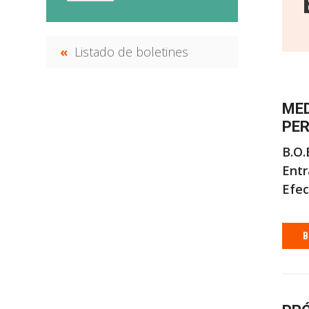
Listado de boletines
MED
PER
B.O.
Entr
Efec
B