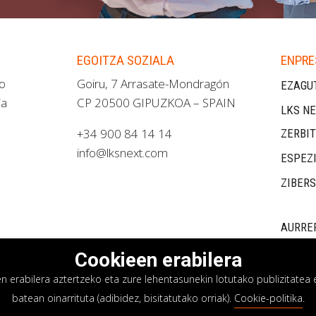
EGOITZA SOZIALA
ENPRE
ao
Goiru, 7 Arrasate-Mondragón
EZAGU
ia
CP 20500 GIPUZKOA – SPAIN
LKS NE
+34 900 84 14 14
ZERBI
info@lksnext.com
ESPEZ
ZIBER
AURRE
Cookieen erabilera
erabilera aztertzeko eta zure lehentasunekin lotutako publizitatea e
batean oinarrituta (adibidez, bisitatutako orriak).
Cookie-politika
.
asun politika
Cookieen politika
Barne informazio