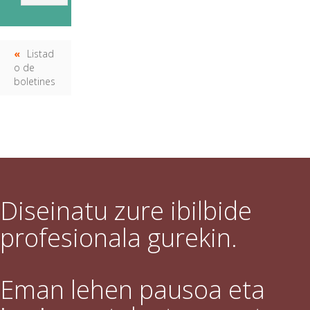
Listad
o de
boletines
Diseinatu zure ibilbide
profesionala gurekin.
Eman lehen pausoa eta