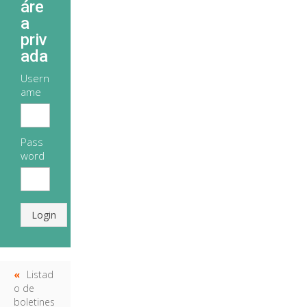
áre
a
priv
ada
Usern
ame
Pass
word
Login
Listad
o de
boletines