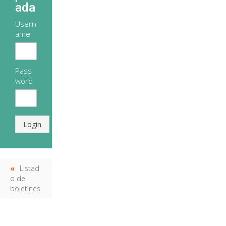
ada
Usern
ame
Pass
word
Login
Listad
o de
boletines