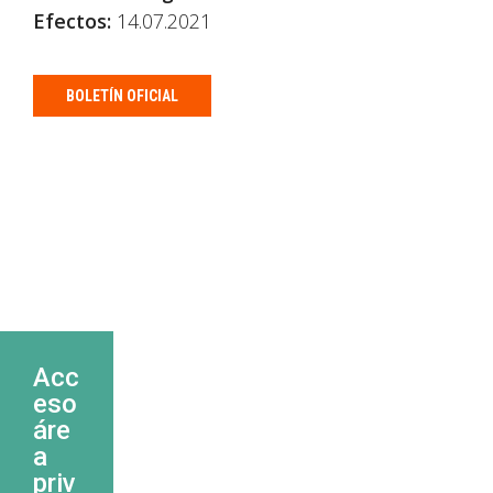
Efectos:
14.07.2021
BOLETÍN OFICIAL
Acc
eso
áre
a
priv