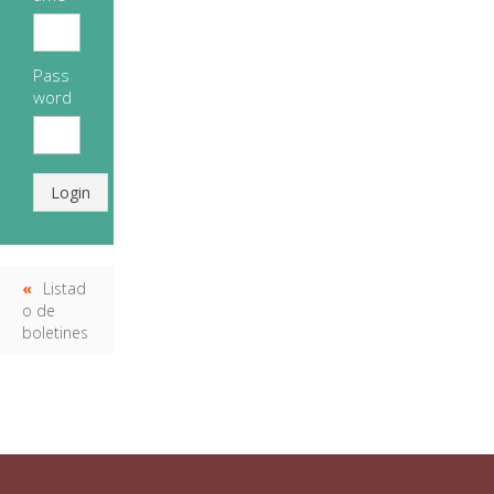
Pass
word
Login
Listad
o de
boletines