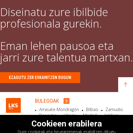
Diseinatu zure ibilbide
profesionala gurekin.
Eman lehen pausoa eta
jarri zure talentua martxan.
EZAGUTU ZER ESKAINTZEN DUGUN
BULEGOAK
Arrasate-Mondragón
Bilbao
Zamudio
Donostia
Vitoria
Madrid
Astillero
Bidart
Cookieen erabilera
Gure cookieak eta hirugarrenenak erabiltzen ditugu