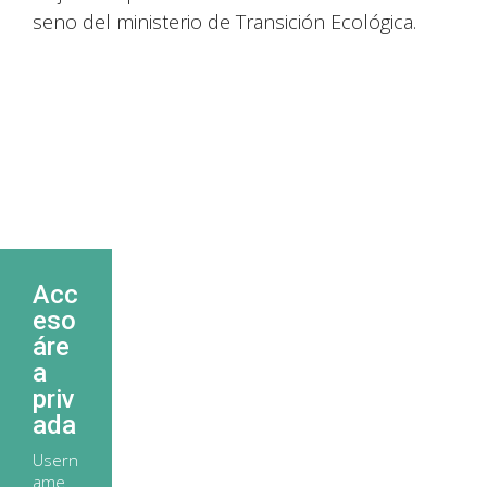
seno del ministerio de Transición Ecológica.
Acc
eso
áre
a
priv
ada
Usern
ame