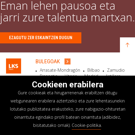
Eman lehen pausoa eta
jarri zure talentua martxan.
EZAGUTU ZER ESKAINTZEN DUGUN
BULEGOAK
Arrasate-Mondragón
Bilbao
Zamudio
Donostia
Vitoria
Madrid
Astillero
Bidart
Cookieen erabilera
Gure cookieak eta hirugarrenenak erabiltzen ditugu
EGOITZA SOZIALA
webgunearen erabilera aztertzeko eta zure lehentasunekin
Goiru, 7 Arrasate-Mondragón
lotutako publizitatea erakusteko, zure nabigazio-ohituretan
CP 20500 GIPUZKOA – SPAIN
oinarrituta egindako profil batean oinarrituta (adibidez,
+34 900 84 14 14
bisitatutako orriak).
Cookie-politika
.
info@lksnext.com