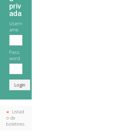
priv
ada
Usern
ame
Pass
word
Login
Listad
o de
boletines