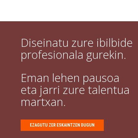
Diseinatu zure ibilbide
profesionala gurekin.
Eman lehen pausoa
eta jarri zure talentua
martxan.
EZAGUTU ZER ESKAINTZEN DUGUN