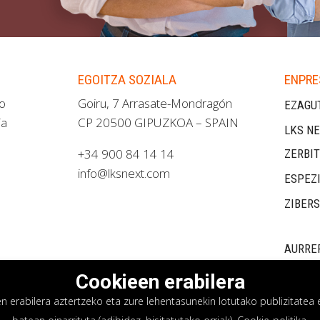
EGOITZA SOZIALA
ENPRE
ao
Goiru, 7 Arrasate-Mondragón
EZAGU
ia
CP 20500 GIPUZKOA – SPAIN
LKS NE
+34 900 84 14 14
ZERBI
info@lksnext.com
ESPEZ
ZIBER
AURRE
Cookieen erabilera
erabilera aztertzeko eta zure lehentasunekin lotutako publizitatea e