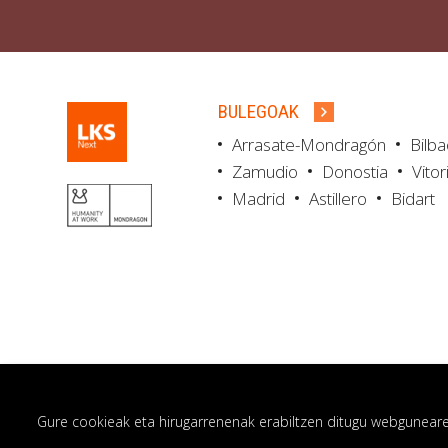
BULEGOAK
Arrasate-Mondragón
Bilb
Zamudio
Donostia
Vitor
Madrid
Astillero
Bidart
Gure cookieak eta hirugarrenenak erabiltzen ditugu webgunearen 