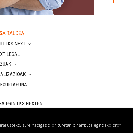
SA TALDEA
TU LKS NEXT
XT LEGAL
TZUAK
IALIZAZIOAK
SEGURTASUNA
RA EGIN LKS NEXTEN
rakusteko, zure nabigazio-ohituretan oinarrituta egindako profil