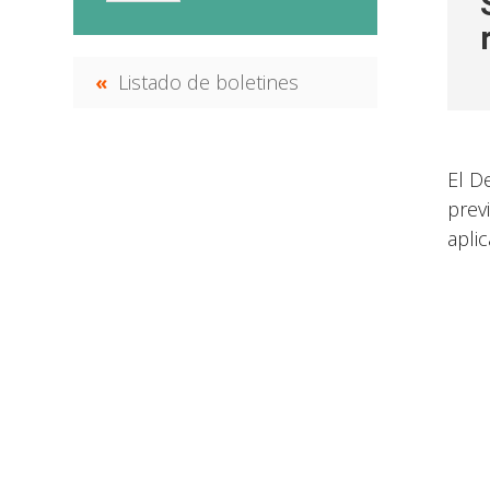
Listado de boletines
El D
prev
apli