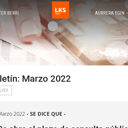
ZER BERRI
AURRERA EGIN
letín: Marzo 2022
LVER
Marzo 2022
SE DICE QUE -