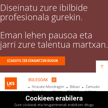
Diseinatu zure ibilbide
profesionala gurekin.
Eman lehen pausoa eta
jarri zure talentua martxan.
EZAGUTU ZER ESKAINTZEN DUGUN
BULEGOAK
Arrasate-Mondragón
Bilbao
Zamudio
Donostia
Vitoria
Madrid
Astillero
Bidart
Cookieen erabilera
Gure cookieak eta hirugarrenenak erabiltzen ditugu