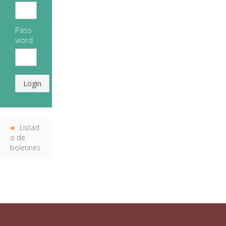
Pass
word
Login
Listad
o de
boletines