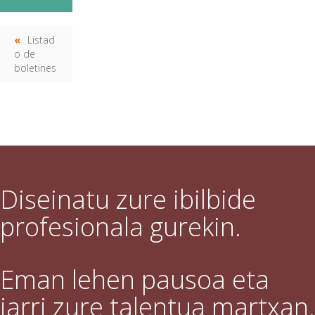
Listad
o de
boletines
Diseinatu zure ibilbide
profesionala gurekin.
Eman lehen pausoa eta
jarri zure talentua martxan.