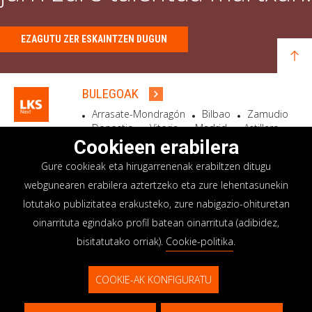
EZAGUTU ZER ESKAINTZEN DUGUN
BULEGOAK
Arrasate-Mondragón
Bilbao
Zamudio
Donostia
Vitoria
Madrid
Astillero
Bidart
Cookieen erabilera
Gure cookieak eta hirugarrenenak erabiltzen ditugu
EGOITZA SOZIALA
webgunearen erabilera aztertzeko eta zure lehentasunekin
Goiru, 7 Arrasate-Mondragón
lotutako publizitatea erakusteko, zure nabigazio-ohituretan
CP 20500 GIPUZKOA – SPAIN
oinarrituta egindako profil batean oinarrituta (adibidez,
+34 900 84 14 14
bisitatutako orriak).
Cookie-politika
.
info@lksnext.com
COOKIE-AK KONFIGURATU
Lege oharra
Pribatutasun politika
© LKS Next 2026
Cookieen politika
Barne informazio sistema