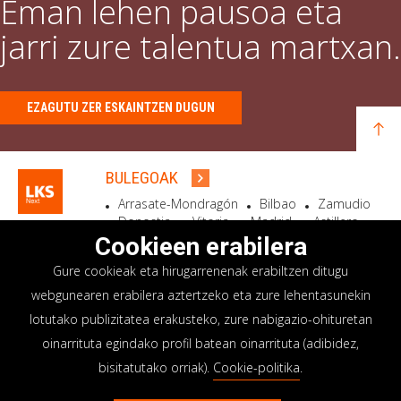
Eman lehen pausoa eta
jarri zure talentua martxan.
EZAGUTU ZER ESKAINTZEN DUGUN
BULEGOAK
Arrasate-Mondragón
Bilbao
Zamudio
Donostia
Vitoria
Madrid
Astillero
Bidart
Cookieen erabilera
Gure cookieak eta hirugarrenenak erabiltzen ditugu
EGOITZA SOZIALA
webgunearen erabilera aztertzeko eta zure lehentasunekin
Goiru, 7 Arrasate-Mondragón
lotutako publizitatea erakusteko, zure nabigazio-ohituretan
CP 20500 GIPUZKOA – SPAIN
oinarrituta egindako profil batean oinarrituta (adibidez,
+34 900 84 14 14
bisitatutako orriak).
Cookie-politika
.
info@lksnext.com