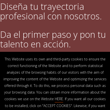
Diseña tu trayectoria
profesional con nosotros.
Da el primer paso y pon tu
talento en acción.
This Website uses its own and third-party cookies to ensure the
DESCUBRE QUÉ OFRECEMOS
correct functioning of the Website and to perform statistical
analyzes of the browsing habits of our visitors with the aim of
improving the content of the Website and optimizing the services
OFICINAS
offered through it. To do this, we process personal data such as
Arrasate-Mondragón
Bilbao
Zamudio
Donostia-San Sebastián
Vitoria-Gasteiz
your browsing data. You can obtain more information about the
Madrid
El Astillero
Bidart
cookies we use on the Website
HERE
. If you want all our cookies
to be installed, click on "ACCEPT COOKIES". Likewise, if you want
SEDE SOCIAL