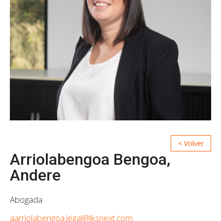
Arriolabengoa Bengoa,
Andere
Abogada
aarriolabengoa.legal@lksnext.com