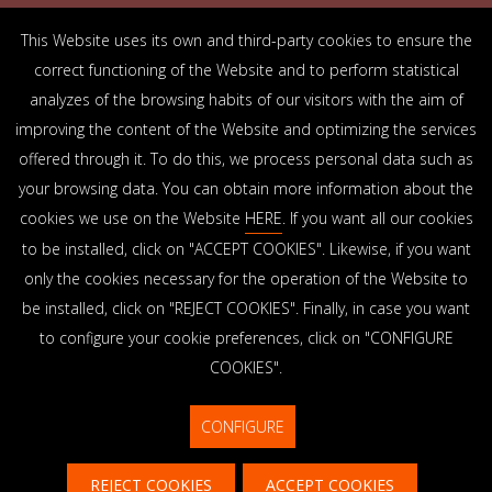
This Website uses its own and third-party cookies to ensure the
DESCUBRE QUÉ OFRECEMOS
correct functioning of the Website and to perform statistical
analyzes of the browsing habits of our visitors with the aim of
improving the content of the Website and optimizing the services
OFICINAS
offered through it. To do this, we process personal data such as
Arrasate-Mondragón
Bilbao
Zamudio
Donostia-San Sebastián
Vitoria-Gasteiz
your browsing data. You can obtain more information about the
Madrid
El Astillero
Bidart
cookies we use on the Website
HERE
. If you want all our cookies
to be installed, click on "ACCEPT COOKIES". Likewise, if you want
SEDE SOCIAL
only the cookies necessary for the operation of the Website to
Goiru, 7 Arrasate-Mondragón
be installed, click on "REJECT COOKIES". Finally, in case you want
CP 20500 GIPUZKOA – SPAIN
to configure your cookie preferences, click on "CONFIGURE
+34 900 84 14 14
COOKIES".
info@lksnext.com
CONFIGURE
Privacy policy
Cookie policy
© LKS Next 2026
Internal Information System
REJECT COOKIES
ACCEPT COOKIES