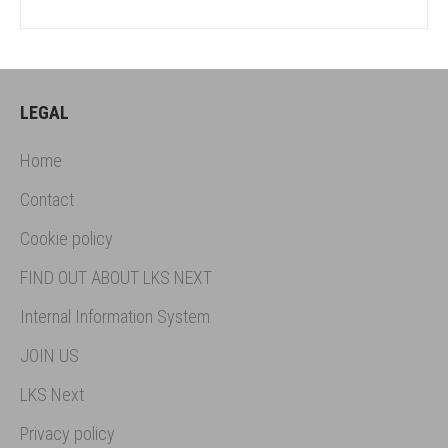
LEGAL
Home
Contact
Cookie policy
FIND OUT ABOUT LKS NEXT
Internal Information System
JOIN US
LKS Next
Privacy policy