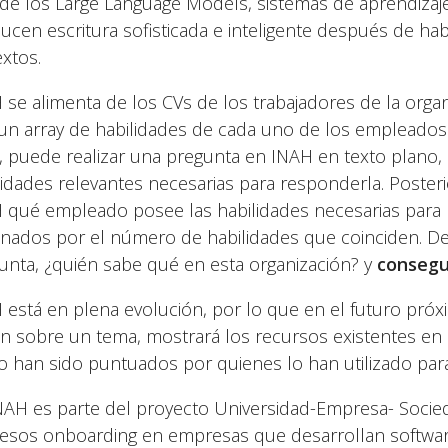
de los Large Language Models, sistemas de aprendizaj
ucen escritura sofisticada e inteligente después de h
extos.
 se alimenta de los CVs de los trabajadores de la orga
un array de habilidades de cada uno de los empleados
, puede realizar una pregunta en INAH en texto plano, 
lidades relevantes necesarias para responderla. Poster
 qué empleado posee las habilidades necesarias para 
nados por el número de habilidades que coinciden. D
unta, ¿quién sabe qué en esta organización? y
consegui
 está en plena evolución, por lo que en el futuro próx
n sobre un tema, mostrará los recursos existentes en 
 han sido puntuados por quienes lo han utilizado para
INAH es parte del proyecto Universidad-Empresa- Soci
esos onboarding en empresas que desarrollan softwar