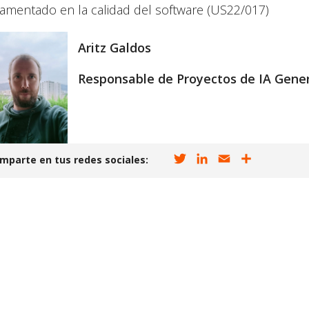
amentado en la calidad del software (US22/017)
Aritz Galdos
Responsable de Proyectos de IA Gener
T
L
E
C
mparte en tus redes sociales:
w
i
m
o
i
n
a
m
t
k
i
p
t
e
l
a
e
d
r
r
I
t
n
i
r