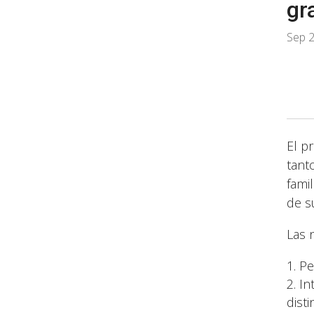
gr
Sep 2
El p
tant
fami
de s
Las 
Pe
In
disti