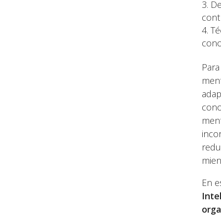
De
cont
Té
cono
Para
ment
adap
cono
ment
inco
redu
mien
En e
Inte
orga