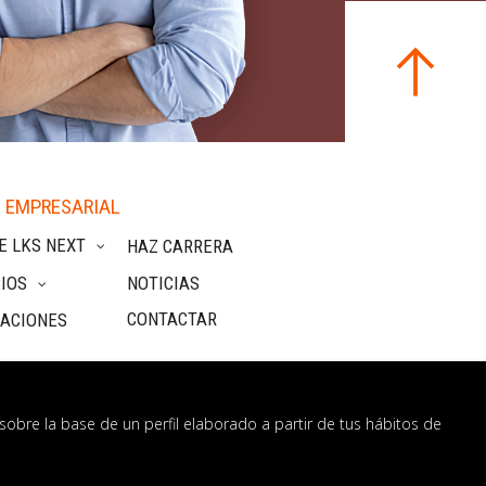
 EMPRESARIAL
E LKS NEXT
HAZ CARRERA
IOS
NOTICIAS
CONTACTAR
CACIONES
sobre la base de un perfil elaborado a partir de tus hábitos de
nformación