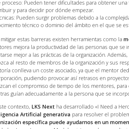
 proceso: Pueden tener dificultades para obtener una v
ribuir y para decidir por dónde empezar.
cnicas: Pueden surgir problemas debido a la complejida
cimiento técnico o dominio del ámbito en el que se es
 mitigar estas barreras existen herramientas como la
m
ores mejora la productividad de las personas que se i
tarse mejor a las prácticas de la organización. Además
zca al resto de miembros de la organización y sus resp
oría conlleva un coste asociado, ya que el mentor ded
rporación, pudiendo provocar así retrasos en proyectos
zcan el compromiso de tiempo de los mentores, para
tras guían adecuadamente a la persona que se incorpo
ste contexto,
LKS Next
ha desarrollado «I Need a Hero»
ligencia Artificial generativa
para resolver el proble
nización específica puede ayudarnos en un momen