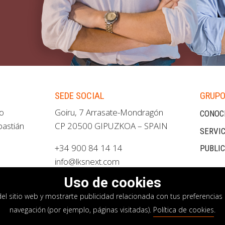
SEDE SOCIAL
GRUPO
ao
Goiru, 7 Arrasate-Mondragón
CONOC
bastián
CP 20500 GIPUZKOA – SPAIN
SERVIC
+34 900 84 14 14
PUBLI
info@lksnext.com
Uso de cookies
del sitio web y mostrarte publicidad relacionada con tus preferencias 
navegación (por ejemplo, páginas visitadas).
Política de cookies
.
privacidad
Política de cookies
Sistema interno i