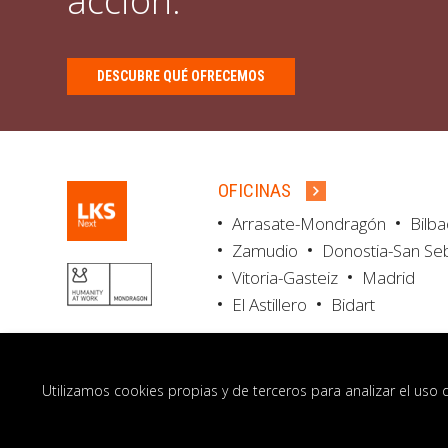
acción.
DESCUBRE QUÉ OFRECEMOS
OFICINAS
Arrasate-Mondragón
Bilb
Zamudio
Donostia-San Se
Vitoria-Gasteiz
Madrid
El Astillero
Bidart
Utilizamos cookies propias y de terceros para analizar el uso 
© LKS Next 2026
Aviso legal
Portal de 