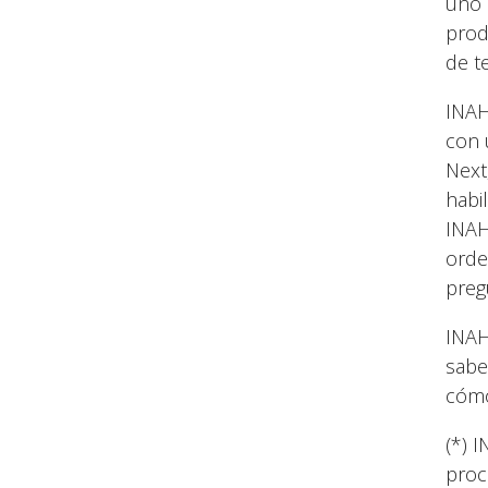
uno 
prod
de t
INAH
con 
Next
habi
INAH
orde
preg
INAH
sabe
cómo
(*) 
proc