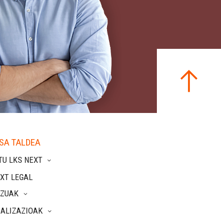
SA TALDEA
TU LKS NEXT
XT LEGAL
TZUAK
IALIZAZIOAK