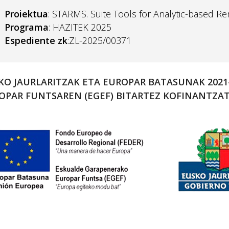
Proiektua
: STARMS. Suite Tools for Analytic-based 
Programa
: HAZITEK 2025
Espediente zk
:ZL-2025/00371
KO JAURLARITZAK ETA EUROPAR BATASUNAK 202
OPAR FUNTSAREN (EGEF) BITARTEZ KOFINANTZA