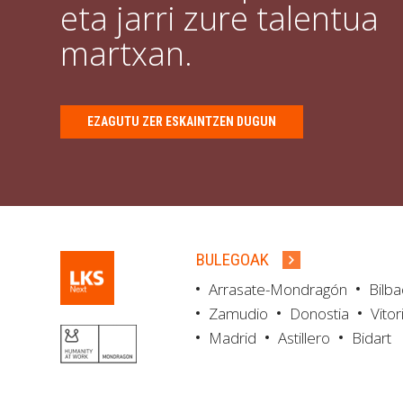
eta jarri zure talentua
martxan.
EZAGUTU ZER ESKAINTZEN DUGUN
BULEGOAK
Arrasate-Mondragón
Bilb
Zamudio
Donostia
Vitor
Madrid
Astillero
Bidart