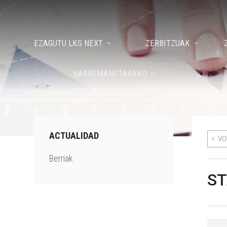
EZAGUTU LKS NEXT
ZERBITZUAK
HARREMANETARAKO
ACTUALIDAD
VO
Berriak
ST