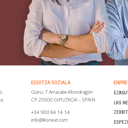
EGOITZA SOZIALA
ENPRE
ao
Goiru, 7 Arrasate-Mondragón
EZAGU
ia
CP 20500 GIPUZKOA – SPAIN
LKS NE
+34 900 84 14 14
ZERBI
info@lksnext.com
ESPEZ