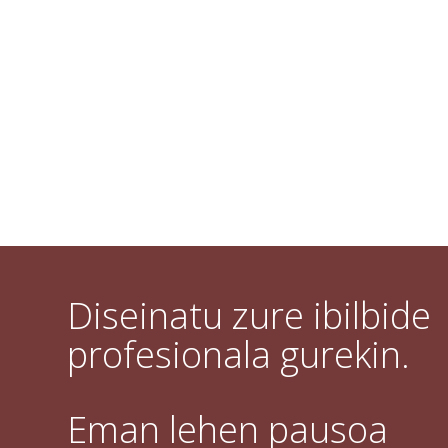
Diseinatu zure ibilbide
profesionala gurekin.
Eman lehen pausoa